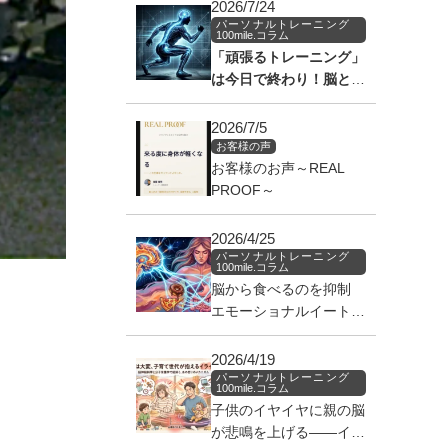
2026/7/24
パーソナルトレーニング
100mile.コラム
「頑張るトレーニング」
は今日で終わり！脳と筋
肉の通信ラインを繋ぎ、
身体を覚醒させる神経科
2026/7/5
学のアプローチ
お客様の声
お客様のお声～REAL
PROOF～
2026/4/25
パーソナルトレーニング
100mile.コラム
脳から食べるのを抑制
エモーショナルイートを
止めろ！！
2026/4/19
パーソナルトレーニング
100mile.コラム
子供のイヤイヤに親の脳
が悲鳴を上げる——イラ