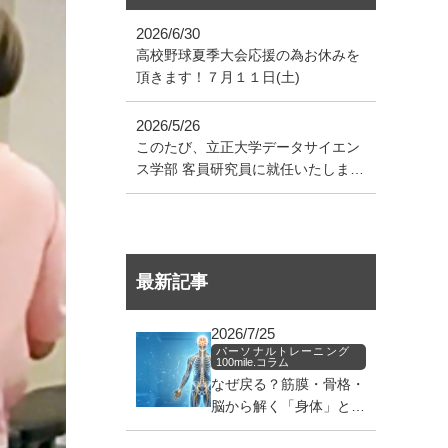
2026/6/30
高校野球夏季大会応援の為お休みを
頂きます！７月１１日(土)
2026/5/26
このたび、立正大学データサイエン
ス学部 客員研究員に就任いたしまし
た！
最新記事
2026/7/25
パーソナルトレーニング
100mile.コラム
なぜ戻る？筋膜・骨格・
脳から解く「身体」と
「筋肉」のバグ