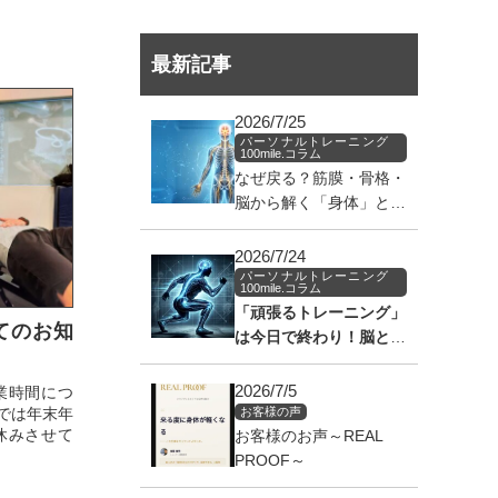
最新記事
2026/7/25
パーソナルトレーニング
100mile.コラム
なぜ戻る？筋膜・骨格・
脳から解く「身体」と
「筋肉」のバグ
2026/7/24
パーソナルトレーニング
100mile.コラム
「頑張るトレーニング」
てのお知
は今日で終わり！脳と筋
肉の通信ラインを繋ぎ、
身体を覚醒させる神経科
2026/7/5
業時間につ
学のアプローチ
le.では年末年
お客様の声
休みさせて
お客様のお声～REAL
PROOF～