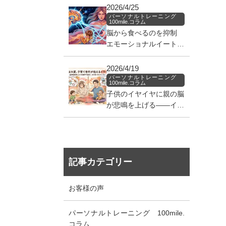
2026/4/25
パーソナルトレーニング
100mile.コラム
脳から食べるのを抑制
エモーショナルイートを
止めろ！！
2026/4/19
パーソナルトレーニング
100mile.コラム
子供のイヤイヤに親の脳
が悲鳴を上げる——イラ
イラの正体を知る処方箋
記事カテゴリー
お客様の声
パーソナルトレーニング 100mile.
コラム