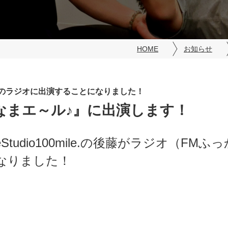
HOME
お知らせ
んのラジオに出演することになりました！
！なまエ～ル♪』に出演します！
tudio100mile.の後藤がラジオ（FMふ
なりました！