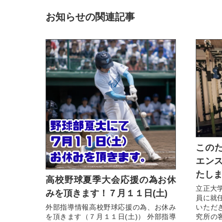
お知らせの関連記事
この
エンス
たし
高校野球夏季大会応援の為お休
立正大
みを頂きます！７月１１日(土)
員に就
いただ
外部指導情報高校野球応援の為、お休み
究所の
を頂きます（７月１１日(土)） 外部指導