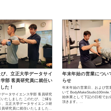
たび、立正大学データサイ
年末年始の営業につい
学部 客員研究員に就任い
らせ
ました！
年末年始の営業日、および営
いて BodyMakeStudio100mi
学データサイエンス学部 客員研究
始休業として下記の日程でお
任いたしました このたび、ご縁を
頂きます。
き、立正大学データサイエンス研
客員研究員に就任いたしましたこ
＜年末年始休業期間＞