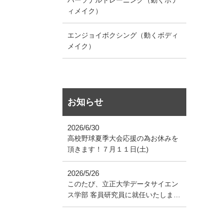
ィメイク）
エンジョイボクシング（動くボディ
メイク）
お知らせ
2026/6/30
高校野球夏季大会応援の為お休みを
頂きます！７月１１日(土)
2026/5/26
このたび、立正大学データサイエン
ス学部 客員研究員に就任いたしまし
た！