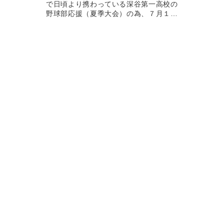
とをご
で日頃より携わっている深谷第一高校の
私はこれ
野球部応援（夏季大会）の為、７月１１
日(土)はお休みとさせて頂きます。
...