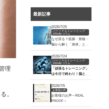
最新記事
2026/7/25
パーソナルトレーニング
100mile.コラム
なぜ戻る？筋膜・骨格・
脳から解く「身体」と
「筋肉」のバグ
2026/7/24
パーソナルトレーニング
100mile.コラム
管理
「頑張るトレーニング」
は今日で終わり！脳と筋
肉の通信ラインを繋ぎ、
身体を覚醒させる神経科
2026/7/5
学のアプローチ
お客様の声
いる。
お客様のお声～REAL
PROOF～