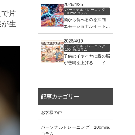
2026/4/25
パーソナルトレーニング
質で片
100mile.コラム
脳から食べるのを抑制
擦が生
エモーショナルイートを
止めろ！！
2026/4/19
パーソナルトレーニング
100mile.コラム
子供のイヤイヤに親の脳
が悲鳴を上げる——イラ
イラの正体を知る処方箋
記事カテゴリー
お客様の声
パーソナルトレーニング 100mile.
コラム