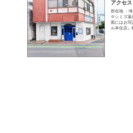
アクセス
所在地 ・
※シミズ薬
面にはお写
ル本住店』様