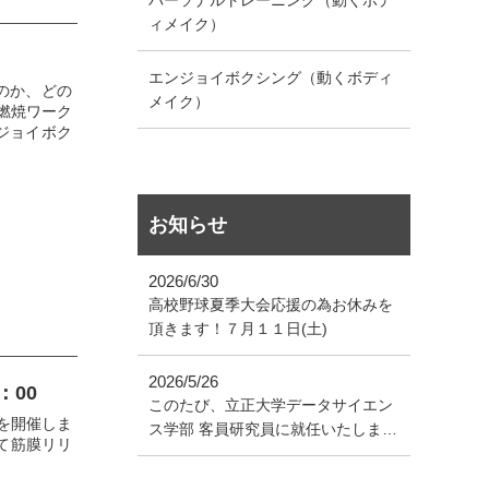
ィメイク）
エンジョイボクシング（動くボディ
なのか、どの
メイク）
燃焼ワーク
ジョイボク
お知らせ
2026/6/30
高校野球夏季大会応援の為お休みを
頂きます！７月１１日(土)
2026/5/26
：00
このたび、立正大学データサイエン
を開催しま
ス学部 客員研究員に就任いたしまし
Yにて筋膜リリ
た！