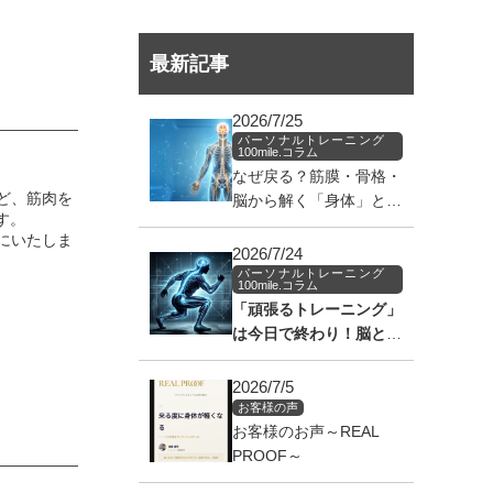
最新記事
2026/7/25
パーソナルトレーニング
100mile.コラム
なぜ戻る？筋膜・骨格・
ど、筋肉を
脳から解く「身体」と
す。
「筋肉」のバグ
にいたしま
2026/7/24
パーソナルトレーニング
100mile.コラム
「頑張るトレーニング」
は今日で終わり！脳と筋
肉の通信ラインを繋ぎ、
身体を覚醒させる神経科
2026/7/5
学のアプローチ
お客様の声
お客様のお声～REAL
PROOF～