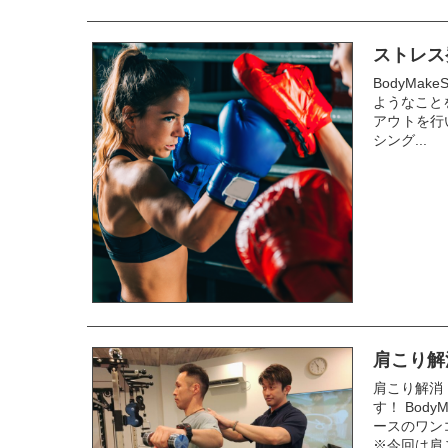
ストレス
BodyMa
ようなこと
アウトを行
シング...
肩こり解消
肩こり解消
す！ Body
ースのワン
※今回は肩こ