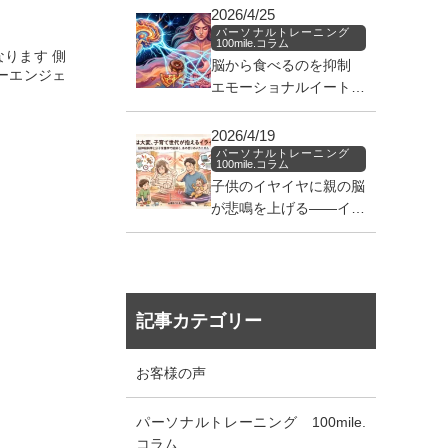
2026/4/25
パーソナルトレーニング
100mile.コラム
ります 側
脳から食べるのを抑制
ーエンジェ
エモーショナルイートを
止めろ！！
2026/4/19
パーソナルトレーニング
100mile.コラム
子供のイヤイヤに親の脳
が悲鳴を上げる——イラ
イラの正体を知る処方箋
記事カテゴリー
お客様の声
パーソナルトレーニング 100mile.
コラム