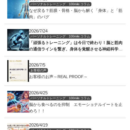
パーソナルトレーニング 100mile.コラム
なぜ戻る？筋膜・骨格・脳から解く「身体」と「筋
肉」のバグ
2026/7/24
パーソナルトレーニング 100mile.コラム
「頑張るトレーニング」は今日で終わり！脳と筋肉
の通信ラインを繋ぎ、身体を覚醒させる神経科学の
アプローチ
2026/7/5
お客様の声
お客様のお声～REAL PROOF～
2026/4/25
パーソナルトレーニング 100mile.コラム
脳から食べるのを抑制 エモーショナルイートを止
めろ！！
2026/4/19